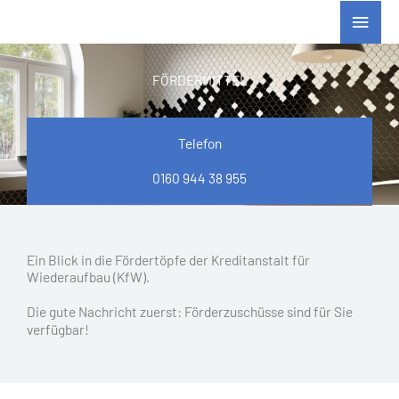
Zum
Haup
Inhalt
springen
FÖRDERMITTEL
Telefon
0160 944 38 955
Ein Blick in die Fördertöpfe der Kreditanstalt für
Wiederaufbau (KfW).
Die gute Nachricht zuerst: Förderzuschüsse sind für Sie
verfügbar!